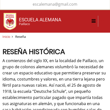
Pasar
escalemana@gmail.com
al
contenido
ESCUELA ALEMANA
principal
Paillaco
Inicio
Reseña
RESEÑA HISTÓRICA
A comienzos del siglo XX, en la localidad de Paillaco, un
grupo de colonos alemanes vislumbró la necesidad de
crear un espacio educativo que permitiera preservar su
idioma, costumbres y valores, en una tierra lejana pero
fértil para nuevas raíces. Así nació, el 25 de agosto de
1918, la escuela “Deutsche Schule”, un pequeño
establecimiento particular pagado que impartía todas
sus asignaturas en alemán, y que funcionaba en una
casa habitación acondicionada con humildes salas de